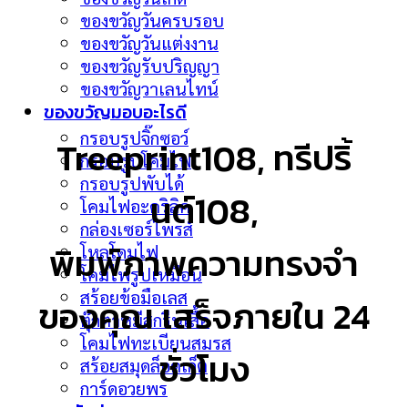
ของขวัญวันครบรอบ
ของขวัญวันแต่งงาน
ของขวัญรับปริญญา
ของขวัญวาเลนไทน์
ของขวัญมอบอะไรดี
กรอบรูปจิ๊กซอว์
Treeprint108, ทรีปริ้
กรอบรูปโคมไฟ
กรอบรูปพับได้
นต์108,
โคมไฟอะคริลิค
กล่องเซอร์ไพรส์
พิมพ์ภาพความทรงจำ
โหลโดมไฟ
โคมไฟรูปเหมือน
สร้อยข้อมือเลส
ของคุณ เสร็จภายใน 24
ตุ๊กตาหมีสกรีนเสื้อ
โคมไฟทะเบียนสมรส
ชั่วโมง
สร้อยสมุดล็อคเก็ต
การ์ดอวยพร